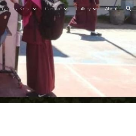
tra Cipta Kerja
Capaian
Gallery
About
ion