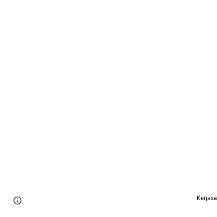
Kerjasa
Page
Google Sites
Report abuse
updated