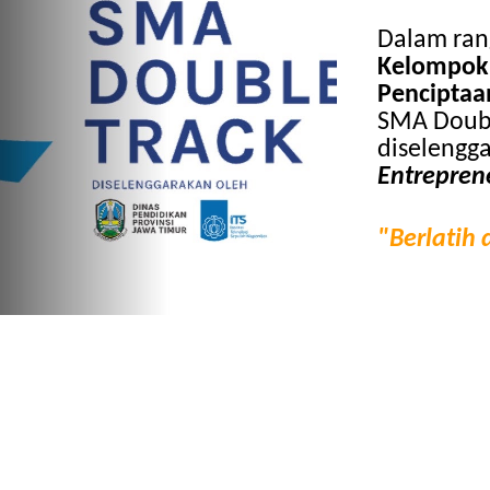
Dalam ra
Kelompok 
Penciptaa
SMA Doubl
diselengg
Entrepren
"Berlatih 