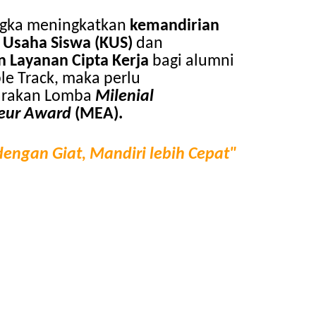
ngka meningkatkan
kemandirian
Usaha Siswa (KUS)
dan
n Layanan Cipta Kerja
bagi alumni
e Track, maka perlu
arakan Lomba
Milenial
eur Award
(MEA).
dengan Giat, Mandiri lebih Cepat"